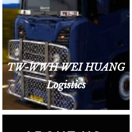
T
W
-WWH WEI HUANG
Logistics