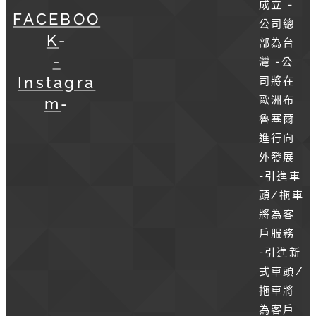
成立 -
FACEBOO
公司總
K
-
部為台
-
灣 -公
Instagra
司將在
歐洲布
m
-
魯塞爾
進行向
外發展
-引進車
頭/拖車
將為客
戶服務
-引進新
式車頭/
拖車將
為客戶