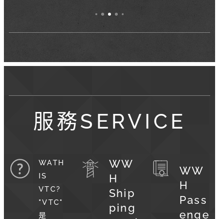
服務SERVICE
WW
WATH
WW
IS
H
H
VTC?
Ship
Pass
"VTC"
ping
enge
是