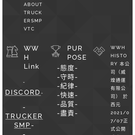
ABOUT
TRUCK
ERSMP
VTC
WW
PUR
WWH
HISTO
H
POSE
RY 本公
Link
-態度-
司（威
-守時-
煌通運
-
-紀律-
有限公
DISCORD
-
-快速-
司） 於
-品質-
西元
-
-盡責-
2021/0
TRUCKER
7/07正
S
MP
-
式公開
-