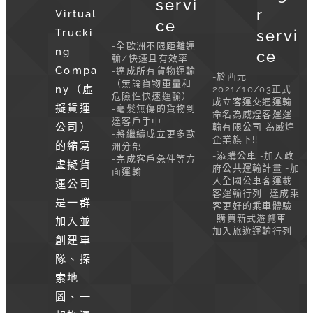
servi
r
Virtual
ce
Trucki
servi
-全歐洲不限距離運
ng
ce
輸/快速且有效率
Compa
-達成所有貨物運輸
-於西元
（無論貨物重量和
ny（虛
2021/10/03正式
危險性快速運輸）
成立客運交通運輸
擬貨運
-毫髮無傷的貨物到
命名為威煌客運運
達客戶手中
公司）
輸有限公司 為威煌
-將繼續成立更多歐
企業旗下!!
的縮寫
洲分部
-添購公車 -加入政
-完成客戶急件等方
虛擬貨
府公共運輸計畫 -加
面運輸
入全國公車客運載
運公司
客運輸行列 -達成乘
是一群
客更好的乘車體驗
-購買新式遊覽車 -
加入並
加入旅遊運輸行列
創建車
隊、探
索地
圖、一