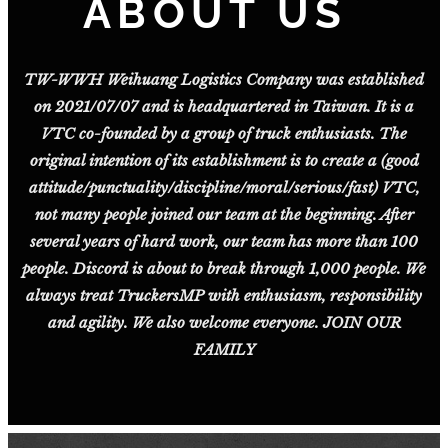
ABOUT US
TW-WWH Weihuang Logistics Company was established
on 2021/07/07 and is headquartered in Taiwan. It is a
VTC co-founded by a group of truck enthusiasts. The
original intention of its establishment is to create a (good
attitude/punctuality/discipline/moral/serious/fast) VTC,
not many people joined our team at the beginning. After
several years of hard work, our team has more than 100
people. Discord is about to break through 1,000 people. We
always treat TruckersMP with enthusiasm, responsibility
and agility. We also welcome everyone. JOIN OUR
FAMILY